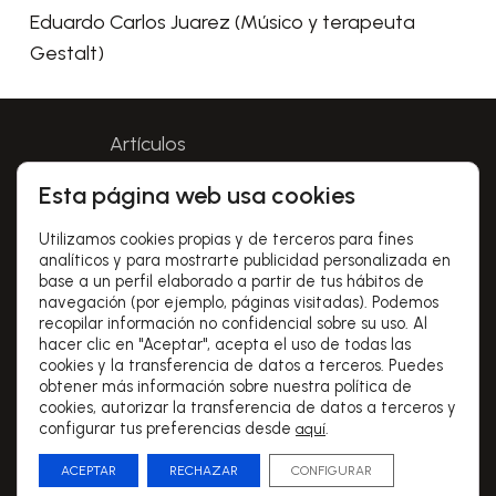
Eduardo Carlos Juarez (Músico y terapeuta
Gestalt)
Artículos
Esta página web usa cookies
Aviso legal
Utilizamos cookies propias y de terceros para fines
Política de privacidad
analíticos y para mostrarte publicidad personalizada en
base a un perfil elaborado a partir de tus hábitos de
navegación (por ejemplo, páginas visitadas). Podemos
Política de cookies
recopilar información no confidencial sobre su uso. Al
hacer clic en "Aceptar", acepta el uso de todas las
Condiciones de uso
cookies y la transferencia de datos a terceros. Puedes
obtener más información sobre nuestra política de
cookies, autorizar la transferencia de datos a terceros y
configurar tus preferencias desde
.
aquí
© 2024 Coaching para músicos |
ACEPTAR
RECHAZAR
CONFIGURAR
Desarrollado por QuatreSoft.