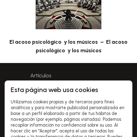
El acoso psicológico y los músicos – El acoso
psicológico y los músicos
Artículos
Esta página web usa cookies
Aviso legal
Utilizamos cookies propias y de terceros para fines
Política de privacidad
analíticos y para mostrarte publicidad personalizada en
base a un perfil elaborado a partir de tus hábitos de
navegación (por ejemplo, páginas visitadas). Podemos
Política de cookies
recopilar información no confidencial sobre su uso. Al
hacer clic en "Aceptar", acepta el uso de todas las
Condiciones de uso
cookies y la transferencia de datos a terceros. Puedes